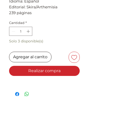
Idioma: Español
Editorial: Skira/Arthemisia
239 páginas
Cantidad
*
Descripción
Duchamp, Magritte, Dalí.
Revolucionarios del siglo XXI. Obras
Solo 3 disponible(s)
maestras del Museo de Israel
Jerusalén
Agregar al carrito
Realizar compra