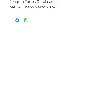
Joaquín Torres García en el
MACA, Enero/Marzo 2024
info@museomaca.store
POLÍTICA DE PRIVACIDAD
TÉRMINOS Y CONDICIONES
Tel: +598 95 863 969
•
Ruta 104, Km 4,5
Manantiales - Maldonado - Uruguay
Sitio web desarrollado por