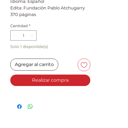
Idioma: Español
Edita: Fundación Pablo Atchugarry
370 páginas
Cantidad
*
Descripción
Catálogo de la exposición
"Quintaesencia" por Julio Le Parc en
Solo 1 disponible(s)
el Museo de Arte Contemporaneo
Atchugarry (1/2023- 4/2023).
Agregar al carrito
Realizar compra